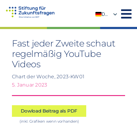
Zum
Inhalt
DE
springen
EN
Fast jeder Zweite schaut
regelmäßig YouTube
Videos
Chart der Woche, 2023-KW01
5. Januar 2023
Dowload Beitrag als PDF
(inkl. Grafiken wenn vorhanden)