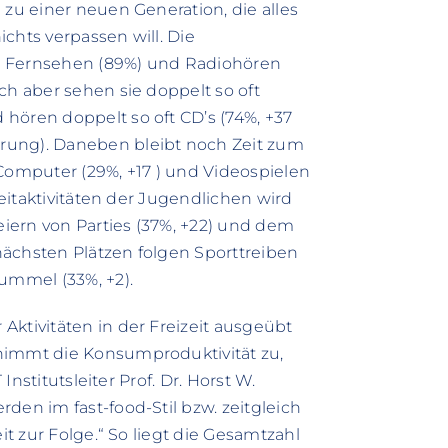
 zu einer neuen Generation, die alles
chts verpassen will. Die
r Fernsehen (89%) und Radiohören
ch aber sehen sie doppelt so oft
hören doppelt so oft CD’s (74%, +37
rung). Daneben bleibt noch Zeit zum
 Computer (29%, +17 ) und Videospielen
zeitaktivitäten der Jugendlichen wird
iern von Parties (37%, +22) und dem
nächsten Plätzen folgen Sporttreiben
ummel (33%, +2).
Aktivitäten in der Freizeit ausgeübt
nimmt die Konsumproduktivität zu,
Institutsleiter Prof. Dr. Horst W.
den im fast-food-Stil bzw. zeitgleich
it zur Folge.“ So liegt die Gesamtzahl