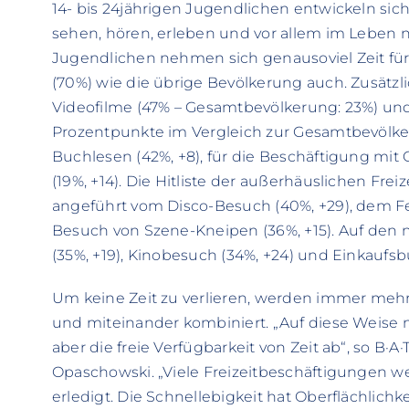
14- bis 24jährigen Jugendlichen entwickeln sich
sehen, hören, erleben und vor allem im Leben ni
Jugendlichen nehmen sich genausoviel Zeit fü
(70%) wie die übrige Bevölkerung auch. Zusätzli
Videofilme (47% – Gesamtbevölkerung: 23%) und 
Prozentpunkte im Vergleich zur Gesamtbevölke
Buchlesen (42%, +8), für die Beschäftigung mit
(19%, +14). Die Hitliste der außerhäuslichen Frei
angeführt vom Disco-Besuch (40%, +29), dem Fe
Besuch von Szene-Kneipen (36%, +15). Auf den 
(35%, +19), Kinobesuch (34%, +24) und Einkaufsb
Um keine Zeit zu verlieren, werden immer mehr 
und miteinander kombiniert. „Auf diese Weise 
aber die freie Verfügbarkeit von Zeit ab“, so B·A·T 
Opaschowski. „Viele Freizeitbeschäftigungen wer
erledigt. Die Schnellebigkeit hat Oberflächlichke