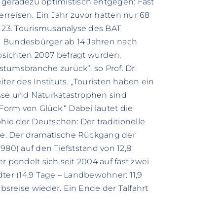
eradezu optimistisch entgegen: Fast
erreisen. Ein Jahr zuvor hatten nur 68
r 23. Tourismusanalyse des BAT
000 Bundesbürger ab 14 Jahren nach
bsichten 2007 befragt wurden.
tumsbranche zurück“, so Prof. Dr.
ter des Instituts. „Touristen haben ein
sse und Naturkatastrophen sind
 Form von Glück.“ Dabei lautet die
ie der Deutschen: Der traditionelle
e. Der dramatische Rückgang der
980) auf den Tiefststand von 12,8
r pendelt sich seit 2004 auf fast zwei
ter (14,9 Tage – Landbewohner: 11,9
sreise wieder. Ein Ende der Talfahrt