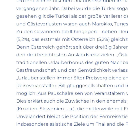
Prozent aller deutschen Urlaubsreisenden im Ja
vergangenen Jahr. Dabei wurde die Türkei sogar
gesehen gilt die Türkei als der große Verlierer
und Gästeverlusten waren auch Marokko, Tunes
Zu den Gewinnern zählt hingegen – neben Deut
(5,2%), das erstmals mit Österreich (5,2%) glei
Denn Österreich gehört seit über dreißig Jahre
den drei beliebtesten Auslandsreisezielen. „Öst
traditionellen Urlauberbonus des guten Nachba
Gastfreundschaft und der Gemütlichkeit verlass
„Urlauber stellen immer öfter Preisvergleiche 
Reiseveranstalter. Billigfluggesellschaften und
möglich. Aus Pauschalreisen von Veranstaltern 
Dies erklärt auch die Zuwächse in den ehemals
(Kroatien, Slowenien u.a.), die mittlerweile mit F
Unverändert bleibt die Position der Fernreiseziel
insbesondere asiatische Ziele um Thailand die 