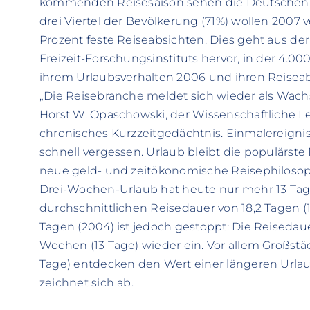
kommenden Reisesaison sehen die Deutschen g
drei Viertel der Bevölkerung (71%) wollen 2007 v
Prozent feste Reiseabsichten. Dies geht aus de
Freizeit-Forschungsinstituts hervor, in der 4.
ihrem Urlaubsverhalten 2006 und ihren Reisea
„Die Reisebranche meldet sich wieder als Wachs
Horst W. Opaschowski, der Wissenschaftliche Lei
chronisches Kurzzeitgedächtnis. Einmalereigni
schnell vergessen. Urlaub bleibt die populärste
neue geld- und zeitökonomische Reisephilosoph
Drei-Wochen-Urlaub hat heute nur mehr 13 Tag
durchschnittlichen Reisedauer von 18,2 Tagen (1
Tagen (2004) ist jedoch gestoppt: Die Reisedaue
Wochen (13 Tage) wieder ein. Vor allem Großstäd
Tage) entdecken den Wert einer längeren Urlaub
zeichnet sich ab.