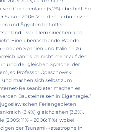
hr 2005 auf 3,7 Prozent im
 von Griechenland (5,2%) überholt. So
 der Saison 2006. Von den Turbulenzen
ien und Ägypten betroffen.
schland – vor allem Griechenland
chzieht. Eine überraschende Wende.
n – neben Spanien und Italien – zu
erreich kann sich nicht mehr auf den
rn und der gleichen Sprache, der
en“, so Professor Opaschowski.
an und machen sich selbst zum
 Internet-Reiseanbieter machen es
werden Bausteinreisen in Eigenregie.“
 jugoslawischen Feriengebieten
rankreich (3,4%) gleichziehen (3,3%).
e (2005: 11% – 2006: 11%), wobei
Folgen der Tsunami-Katastrophe in