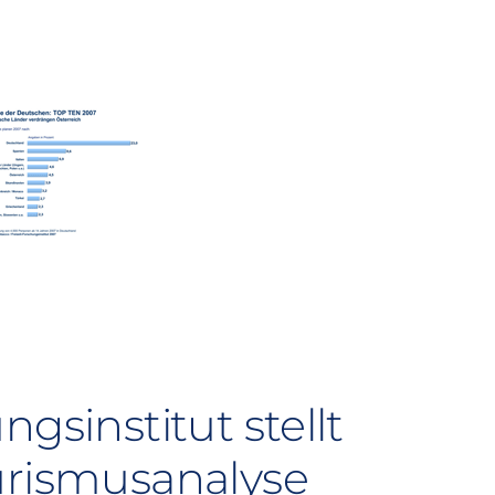
gsinstitut stellt
urismusanalyse