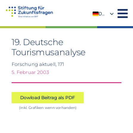
Zum
Inhalt
DE
springen
EN
19. Deutsche
Tourismusanalyse
Forschung aktuell, 171
5. Februar 2003
Dowload Beitrag als PDF
(inkl. Grafiken wenn vorhanden)