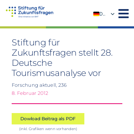
Zum
Inhalt
DE
springen
EN
Stiftung für
Zukunftsfragen stellt 28.
Deutsche
Tourismusanalyse vor
Forschung aktuell, 236
8. Februar 2012
Dowload Beitrag als PDF
(inkl. Grafiken wenn vorhanden)