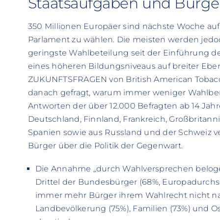
Staatsaufgaben und Bürger
350 Millionen Europäer sind nächste Woche auf
Parlament zu wählen. Die meisten werden jedoc
geringste Wahlbeteilung seit der Einführung der
eines höheren Bildungsniveaus auf breiter Ebe
ZUKUNFTSFRAGEN von British American Tobacco
danach gefragt, warum immer weniger Wahlber
Antworten der über 12.000 Befragten ab 14 Jah
Deutschland, Finnland, Frankreich, Großbritannie
Spanien sowie aus Russland und der Schweiz ve
Bürger über die Politik der Gegenwart.
Die Annahme „durch Wahlversprechen belogen
Drittel der Bundesbürger (68%, Europadurchs
immer mehr Bürger ihrem Wahlrecht nicht na
Landbevölkerung (75%), Familien (73%) und O