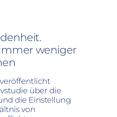
edenheit.
 immer weniger
hen
veröffentlicht
ivstudie über die
nd die Einstellung
ltnis von