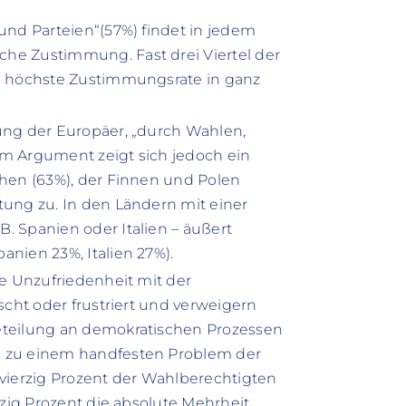
 und Parteien“(57%) findet in jedem
che Zustimmung. Fast drei Viertel der
ie höchste Zustimmungsrate in ganz
tung der Europäer, „durch Wahlen,
em Argument zeigt sich jedoch ein
chen (63%), der Finnen und Polen
tung zu. In den Ländern mit einer
. Spanien oder Italien – äußert
anien 23%, Italien 27%).
ie Unzufriedenheit mit der
scht oder frustriert und verweigern
eteilung an demokratischen Prozessen
n zu einem handfesten Problem der
ierzig Prozent der Wahlberechtigten
fzig Prozent die absolute Mehrheit