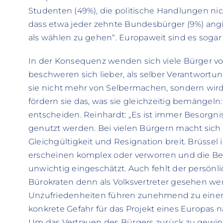
Studenten (49%), die politische Handlungen ni
dass etwa jeder zehnte Bundesbürger (9%) angi
als wählen zu gehen“. Europaweit sind es sogar 
In der Konsequenz wenden sich viele Bürger von
beschweren sich lieber, als selber Verantwor
sie nicht mehr von Selbermachen, sondern wird
fördern sie das, was sie gleichzeitig bemängeln:
entscheiden. Reinhardt: „Es ist immer Besorgn
genutzt werden. Bei vielen Bürgern macht sic
Gleichgültigkeit und Resignation breit. Brüssel 
erscheinen komplex oder verworren und die B
unwichtig eingeschätzt. Auch fehlt der persönlic
Bürokraten denn als Volksvertreter gesehen werd
Unzufriedenheiten führen zunehmend zu einer A
konkrete Gefahr für das Projekt eines Europas n
Um das Vertrauen des Bürgers zurück zu gewinn