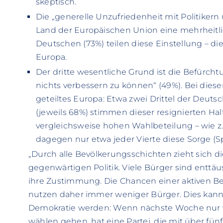
skeptisch.
Die „generelle Unzufriedenheit mit Politikern
Land der Europäischen Union eine mehrheitli
Deutschen (73%) teilen diese Einstellung – d
Europa.
Der dritte wesentliche Grund ist die Befürch
nichts verbessern zu können“ (49%). Bei dies
geteiltes Europa: Etwa zwei Drittel der Deuts
(jeweils 68%) stimmen dieser resignierten Hal
vergleichsweise hohen Wahlbeteilung – wie z.B
dagegen nur etwa jeder Vierte diese Sorge (Sp
„Durch alle Bevölkerungsschichten zieht sich d
gegenwärtigen Politik. Viele Bürger sind enttäu
ihre Zustimmung. Die Chancen einer aktiven B
nutzen daher immer weniger Bürger. Dies kan
Demokratie werden: Wenn nächste Woche nur v
wählen gehen, hat eine Partei, die mit über fün