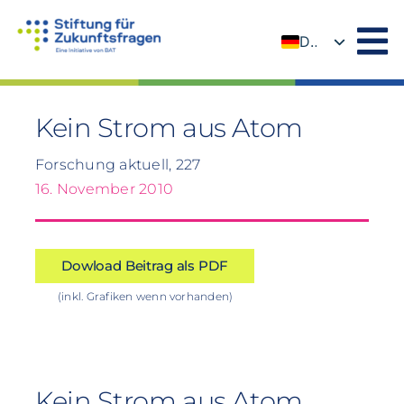
Zum
Inhalt
DE
springen
EN
Kein Strom aus Atom
Forschung aktuell, 227
16. November 2010
Dowload Beitrag als PDF
(inkl. Grafiken wenn vorhanden)
Kein Strom aus Atom