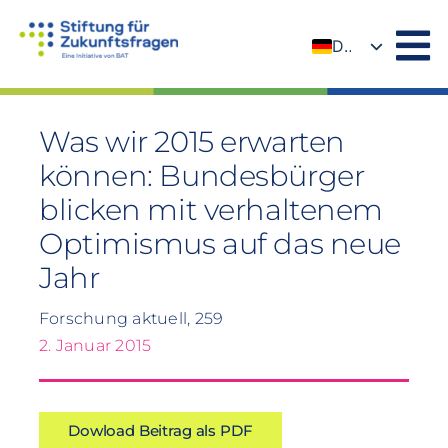
Zum
Inhalt
DE
springen
EN
Was wir 2015 erwarten
können: Bundesbürger
blicken mit verhaltenem
Optimismus auf das neue
Jahr
Forschung aktuell, 259
2. Januar 2015
Dowload Beitrag als PDF