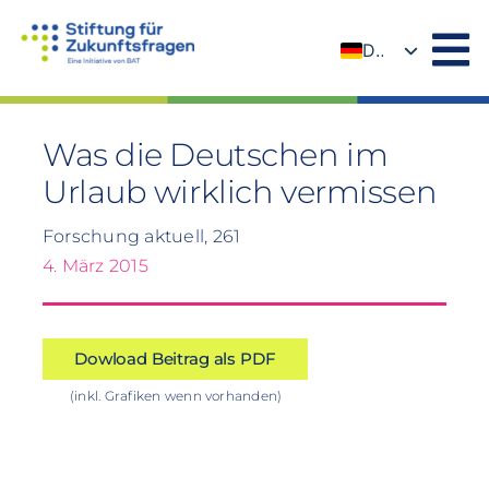
Zum
Inhalt
DE
springen
EN
Was die Deutschen im
Urlaub wirklich vermissen
Forschung aktuell, 261
4. März 2015
Dowload Beitrag als PDF
(inkl. Grafiken wenn vorhanden)