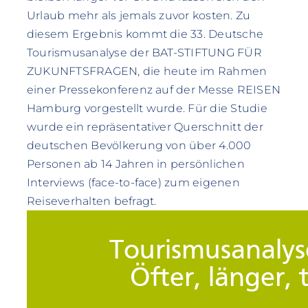
Urlaub mehr als jemals zuvor kosten. Zu
diesem Ergebnis kommt die 33. Deutsche
Tourismusanalyse der BAT-STIFTUNG FÜR
ZUKUNFTSFRAGEN, die heute im Rahmen
einer Pressekonferenz auf der Messe REISEN
Hamburg vorgestellt wurde. Für die Studie
wurde ein repräsentativer Querschnitt der
deutschen Bevölkerung von über 4.000
Personen ab 14 Jahren in persönlichen
Interviews (face-to-face) zum eigenen
Reiseverhalten befragt.