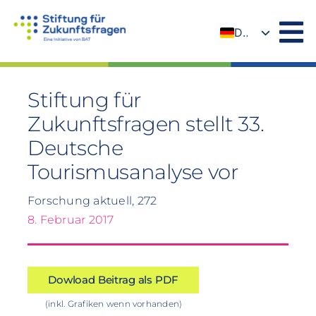
Zum
Inhalt
DE
springen
EN
Stiftung für
Zukunftsfragen stellt 33.
Deutsche
Tourismusanalyse vor
Forschung aktuell, 272
8. Februar 2017
Dowload Beitrag als PDF
(inkl. Grafiken wenn vorhanden)