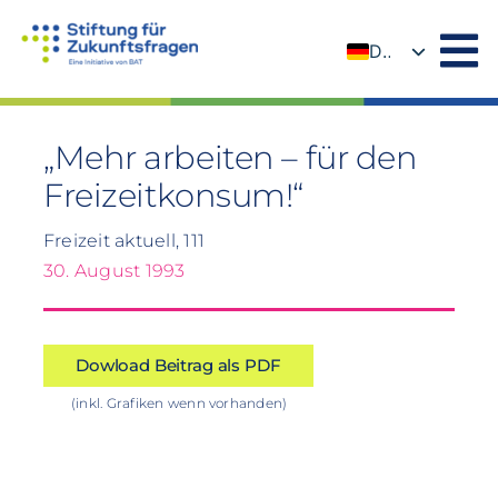
Zum
Inhalt
DE
springen
EN
„Mehr arbeiten – für den
Freizeitkonsum!“
Freizeit aktuell, 111
30. August 1993
Dowload Beitrag als PDF
(inkl. Grafiken wenn vorhanden)