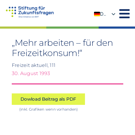
Zum
Inhalt
DE
springen
EN
„Mehr arbeiten – für den
Freizeitkonsum!“
Freizeit aktuell, 111
30. August 1993
Dowload Beitrag als PDF
(inkl. Grafiken wenn vorhanden)