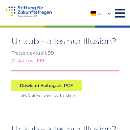
Zum
Inhalt
DE
springen
EN
Urlaub – alles nur Illusion?
Freizeit aktuell, 99
21. August 1991
Dowload Beitrag als PDF
(inkl. Grafiken wenn vorhanden)
Urlaub – alles nur Illusion?