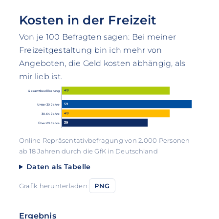
Kosten in der Freizeit
Von je 100 Befragten sagen: Bei meiner
Freizeitgestaltung bin ich mehr von
Angeboten, die Geld kosten abhängig, als
mir lieb ist.
49
Gesamtbevölkerung
59
Unter 30 Jahre
49
30-64 Jahre
39
Über 65 Jahre
Online Repräsentativbefragung von 2.000 Personen
ab 18 Jahren durch die GfK in Deutschland
Daten als Tabelle
Grafik herunterladen:
PNG
Ergebnis