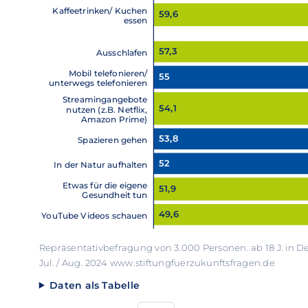
Kaffeetrinken/ Kuchen
59,6
essen
57,3
Ausschlafen
Mobil telefonieren/
55
unterwegs telefonieren
Streamingangebote
54,1
nutzen (z.B. Netflix,
Amazon Prime)
53,8
Spazieren gehen
52
In der Natur aufhalten
Etwas für die eigene
51,9
Gesundheit tun
49,6
YouTube Videos schauen
Repräsentativbefragung von 3.000 Personen. ab 18 J. in D
Jul. / Aug. 2024 www.stiftungfuerzukunftsfragen.de
Daten als Tabelle