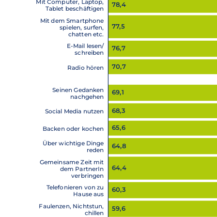
Mit Computer, Laptop,
78,4
Tablet beschäftigen
Mit dem Smartphone
77,5
spielen, surfen,
chatten etc.
E-Mail lesen/
76,7
schreiben
70,7
Radio hören
Seinen Gedanken
69,1
nachgehen
68,3
Social Media nutzen
65,6
Backen oder kochen
Über wichtige Dinge
64,8
reden
Gemeinsame Zeit mit
64,4
dem PartnerIn
verbringen
Telefonieren von zu
60,3
Hause aus
Faulenzen, Nichtstun,
59,6
chillen