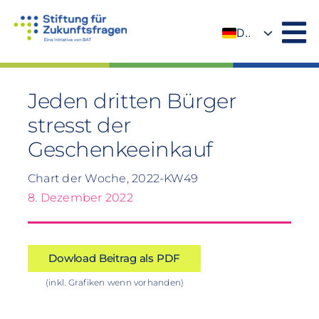
Zum
Inhalt
DE
springen
EN
Jeden dritten Bürger
stresst der
Geschenkeeinkauf
Chart der Woche, 2022-KW49
8. Dezember 2022
Dowload Beitrag als PDF
(inkl. Grafiken wenn vorhanden)