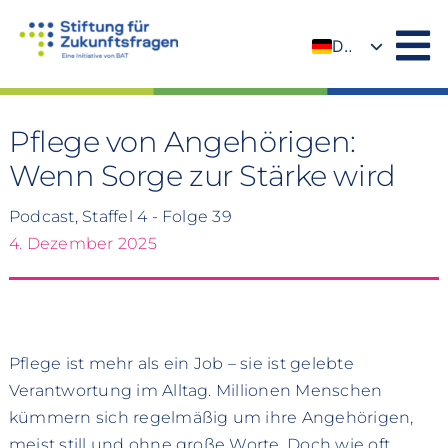
Zum
Inhalt
DE
springen
EN
Pflege von Angehörigen:
Wenn Sorge zur Stärke wird
Podcast, Staffel 4 - Folge 39
4. Dezember 2025
Pflege ist mehr als ein Job – sie ist gelebte
Verantwortung im Alltag. Millionen Menschen
kümmern sich regelmäßig um ihre Angehörigen,
meist still und ohne große Worte. Doch wie oft