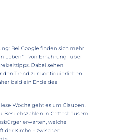
ung: Bei Google finden sich mehr
in Leben“ - von Ernährung- über
reizeittipps. Dabei sehen
r den Trend zur kontinuierlichen
aher bald ein Ende des
e diese Woche geht es um Glauben,
u Besuchszahlen in Gotteshäusern
esbürger erwarten, welche
t der Kirche – zwischen
nte.