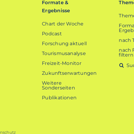
Formate &
Theme
Ergebnisse
Theme
Chart der Woche
Forma
Ergebn
Podcast
nach 
Forschung aktuell
nach 
Tourismusanalyse
filtern
Freizeit-Monitor
Suche
nach:
Zukunftserwartungen
Weitere
Sonderseiten
Publikationen
nschutz