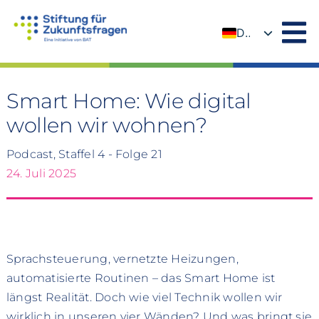
Zum
Inhalt
DE
springen
EN
Smart Home: Wie digital
wollen wir wohnen?
Podcast, Staffel 4 - Folge 21
24. Juli 2025
Sprachsteuerung, vernetzte Heizungen,
automatisierte Routinen – das Smart Home ist
längst Realität. Doch wie viel Technik wollen wir
wirklich in unseren vier Wänden? Und was bringt sie