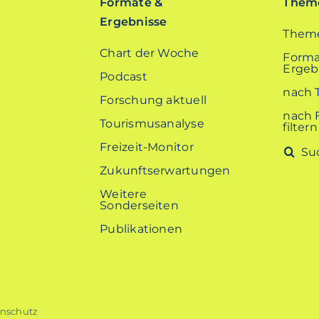
Formate &
Theme
Ergebnisse
Theme
Chart der Woche
Forma
Ergebn
Podcast
nach 
Forschung aktuell
nach 
Tourismusanalyse
filtern
Freizeit-Monitor
Suche
nach:
Zukunftserwartungen
Weitere
Sonderseiten
Publikationen
nschutz