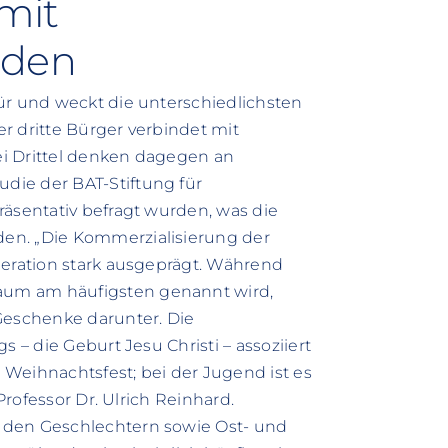
mit
nden
ür und weckt die unterschiedlichsten
r dritte Bürger verbindet mit
i Drittel denken dagegen an
die der BAT-Stiftung für
räsentativ befragt wurden, was die
en. „Die Kommerzialisierung der
neration stark ausgeprägt. Während
aum am häufigsten genannt wird,
Geschenke darunter. Die
 – die Geburt Jesu Christi – assoziiert
Weihnachtsfest; bei der Jugend ist es
Professor Dr. Ulrich Reinhard.
 den Geschlechtern sowie Ost- und