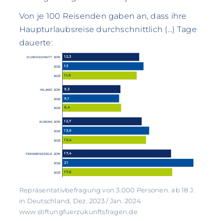
Von je 100 Reisenden gaben an, dass ihre
Haupturlaubsreise durchschnittlich (...) Tage
dauerte:
12,3
DURCHSCHNITT 2019
13
2022
11,9
2023
9,3
INLAND 2019
9,1
2022
9,4
2023
12,7
EUROPA 2019
13,9
2022
13,4
2023
17,4
FERNREISEZIELE 2019
21
2022
17,6
2023
Repräsentativbefragung von 3.000 Personen. ab 18 J.
in Deutschland, Dez. 2023 / Jan. 2024
www.stiftungfuerzukunftsfragen.de