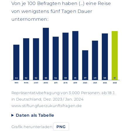
Von je 100 Befragten haben (...) eine Reise
von wenigstens fünf Tagen Dauer
unternommen:
44
52
52
65
54
59
61
37
49
58
61
1991
1996
2001
2006
2011
2016
2019
2020
2021
2022
2023
Repräsentativbefragung von 3.000 Personen. ab 18 J.
in Deutschland, Dez. 2023 / Jan. 2024
www.stiftungfuerzukunftsfragen.de
Daten als Tabelle
Grafik herunterladen:
PNG