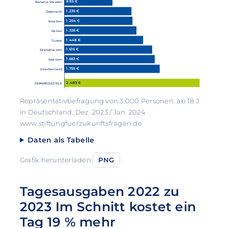
885 €
Benelux Staaten
1.235 €
Österreich
1.254 €
Kroatien
1.326 €
Italien
1.448 €
Türkei
1.616 €
Skandinavien
1.663 €
Spanien
1.755 €
Griechenland
2.489 €
FERNREISEZIELE
Repräsentativbefragung von 3.000 Personen. ab 18 J.
in Deutschland, Dez. 2023 / Jan. 2024
www.stiftungfuerzukunftsfragen.de
Daten als Tabelle
Grafik herunterladen:
PNG
Tagesausgaben 2022 zu
2023 Im Schnitt kostet ein
Tag 19 % mehr