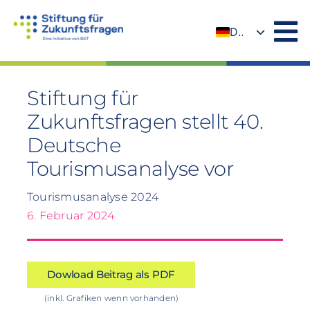
Zum
Inhalt
DE
springen
EN
Stiftung für
Zukunftsfragen stellt 40.
Deutsche
Tourismusanalyse vor
Tourismusanalyse 2024
6. Februar 2024
Dowload Beitrag als PDF
(inkl. Grafiken wenn vorhanden)