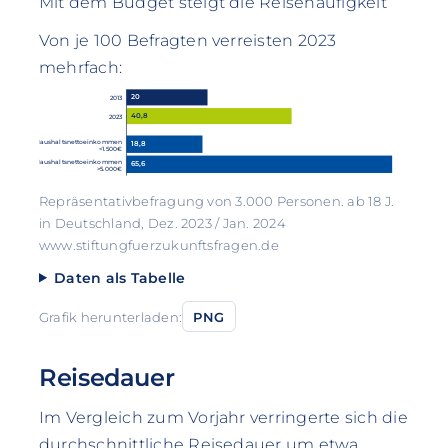
Mit dem Budget steigt die Reisehäufigkeit
Von je 100 Befragten verreisten 2023
mehrfach:
20
2013
40,8
2023
Haushaltsnettoeinkommen
18,8
<1.500€
Haushaltsnettoeinkommen
65,6
>5.000€
Repräsentativbefragung von 3.000 Personen. ab 18 J.
in Deutschland, Dez. 2023 / Jan. 2024
www.stiftungfuerzukunftsfragen.de
Daten als Tabelle
Grafik herunterladen:
PNG
Reisedauer
Im Vergleich zum Vorjahr verringerte sich die
durchschnittliche Reisedauer um etwa