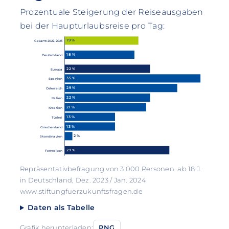
Prozentuale Steigerung der Reiseausgaben
bei der Haupturlaubsreise pro Tag:
19 %
Gesamt 2022-2023
18 %
Deutschland
22 %
Europa
35 %
Spanien
29 %
Österreich
22 %
Italien
21 %
Kroatien
13 %
Türkei
13 %
Griechenland
2 %
Skandinavien
27 %
Fernreisen
Repräsentativbefragung von 3.000 Personen. ab 18 J.
in Deutschland, Dez. 2023 / Jan. 2024
www.stiftungfuerzukunftsfragen.de
Daten als Tabelle
Grafik herunterladen:
PNG