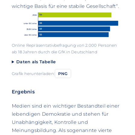
wichtige Basis für eine stabile Gesellschaft“.
54
2024
59
unter 35 Jahre
53
35-55 Jahre
52
über 55 Jahre
Online Repräsentativbefragung von 2.000 Personen
ab 18 Jahren durch die GfK in Deutschland
Daten als Tabelle
Grafik herunterladen:
PNG
Ergebnis
Medien sind ein wichtiger Bestandteil einer
lebendigen Demokratie und stehen für
Unabhängigkeit, Kontrolle und
Meinungsbildung. Als sogenannte vierte