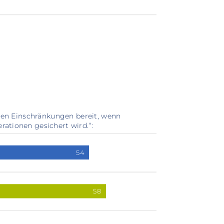
den Einschränkungen bereit, wenn
tionen gesichert wird.“:
54
58