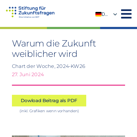
Zum
Inhalt
DE
springen
EN
Warum die Zukunft
weiblicher wird
Chart der Woche, 2024-KW26
27. Juni 2024
Dowload Beitrag als PDF
(inkl. Grafiken wenn vorhanden)