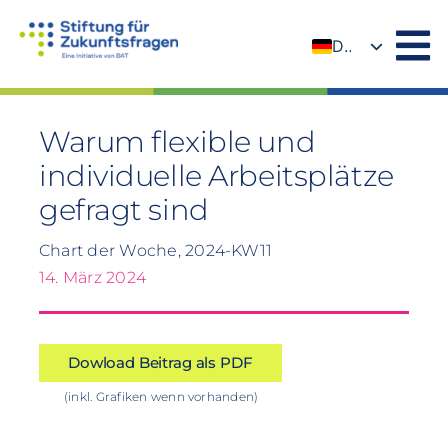
Zum
Inhalt
DE
springen
EN
Warum flexible und
individuelle Arbeitsplätze
gefragt sind
Chart der Woche, 2024-KW11
14. März 2024
Dowload Beitrag als PDF
(inkl. Grafiken wenn vorhanden)