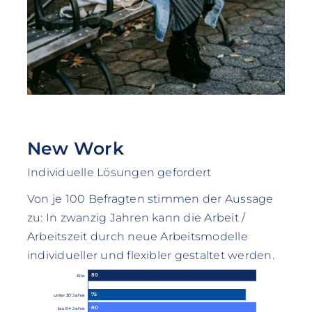
New Work
Individuelle Lösungen gefordert
Von je 100 Befragten stimmen der Aussage
zu: In zwanzig Jahren kann die Arbeit /
Arbeitszeit durch neue Arbeitsmodelle
individueller und flexibler gestaltet werden.
80
Alle
75
unter 30 Jahre
80
bis 64 Jahre