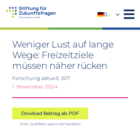
Zum
Inhalt
DE
springen
EN
Weniger Lust auf lange
Wege: Freizeitziele
müssen näher rücken
Forschung aktuell, 307
1. November 2024
Dowload Beitrag als PDF
(inkl. Grafiken wenn vorhanden)