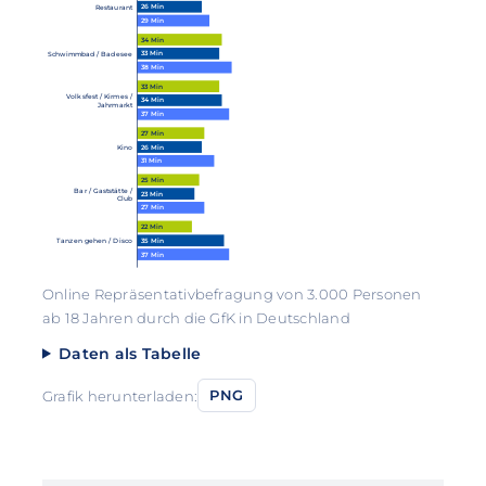
26 Min
Restaurant
29 Min
34 Min
33 Min
Schwimmbad / Badesee
38 Min
33 Min
Volksfest / Kirmes /
34 Min
Jahrmarkt
37 Min
27 Min
26 Min
Kino
31 Min
25 Min
Bar / Gaststätte /
23 Min
Club
27 Min
22 Min
35 Min
Tanzen gehen / Disco
37 Min
Online Repräsentativbefragung von 3.000 Personen
ab 18 Jahren durch die GfK in Deutschland
Daten als Tabelle
Grafik herunterladen:
PNG