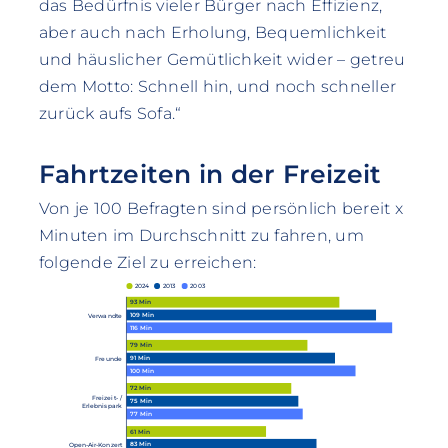
das Bedürfnis vieler Bürger nach Effizienz,
aber auch nach Erholung, Bequemlichkeit
und häuslicher Gemütlichkeit wider – getreu
dem Motto: Schnell hin, und noch schneller
zurück aufs Sofa.“
Fahrtzeiten in der Freizeit
Von je 100 Befragten sind persönlich bereit x
Minuten im Durchschnitt zu fahren, um
folgende Ziel zu erreichen:
2024
2013
2003
93 Min
109 Min
Verwandte
116 Min
79 Min
91 Min
Freunde
100 Min
72 Min
Freizeit- /
75 Min
Erlebnispark
77 Min
61 Min
83 Min
Open-Air-Konzert