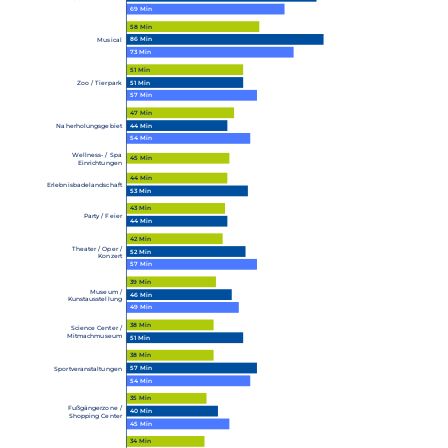
69 Min
58 Min
86 Min
Musical
73 Min
51 Min
51 Min
Zoo / Tierpark
57 Min
47 Min
44 Min
Naherholungsgebiet
54 Min
Wellness- / Spa
45 Min
Einrichtungen
44 Min
Erlebnisbadelandschaft
53 Min
43 Min
Party / Feier
44 Min
42 Min
Theater / Oper /
52 Min
Konzert
57 Min
39 Min
Museum /
46 Min
Kunstausstellung
49 Min
38 Min
Science Center /
Mitmachmuseum
51 Min
38 Min
57 Min
Sportveranstaltungen
54 Min
35 Min
Fußgängerzone /
40 Min
Shopping Center
45 Min
34 Min