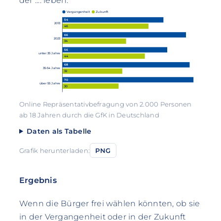
der .... leben:
Vergangenheit
Zukunft
54
2013
46
66
2023
34
56
unter 35 Jahre
44
68
35-54 Jahre
32
70
über 55 Jahre
30
Online Repräsentativbefragung von 2.000 Personen
ab 18 Jahren durch die GfK in Deutschland
Daten als Tabelle
Grafik herunterladen:
PNG
Ergebnis
Wenn die Bürger frei wählen könnten, ob sie
in der Vergangenheit oder in der Zukunft