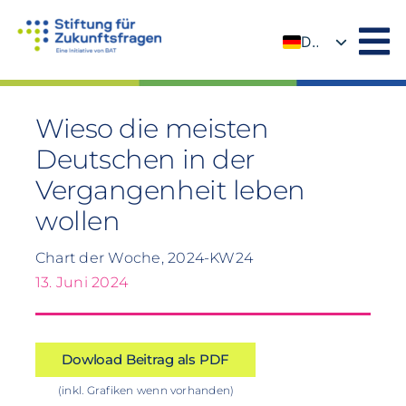
Zum
Inhalt
DE
springen
EN
Wieso die meisten
Deutschen in der
Vergangenheit leben
wollen
Chart der Woche, 2024-KW24
13. Juni 2024
Dowload Beitrag als PDF
(inkl. Grafiken wenn vorhanden)