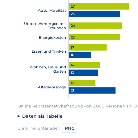
27
Auto, Mobilität
23
Unternehmungen mit
24
Freunden
23
Energiekosten
17
Essen und Trinken
10
14
Wohnen, Haus und
Garten
13
12
Altersvorsorge
21
Online Repräsentativbefragung von 2.000 Personen ab 18 
Daten als Tabelle
Grafik herunterladen:
PNG