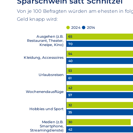
Sparschwein satt Schnitzel
Von je 100 Befragten würden am ehesten in fo
Geld knapp wird:
2024
2014
Ausgehen (z.B.
65
Restaurant, Theater,
70
Kneipe, Kino)
54
Kleidung, Accessoires
40
53
Urlaubsreisen
61
42
Wochenendausflüge
57
32
Hobbies und Sport
35
Medien (z.B.
30
Smartphone,
42
Streamingdienste)