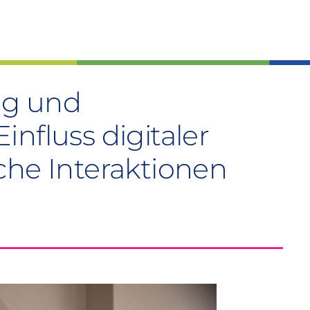
ng und
nfluss digitaler
che Interaktionen