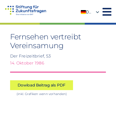
Zum
Inhalt
DE
springen
EN
Fernsehen vertreibt
Vereinsamung
Der Freizeitbrief, 53
14. Oktober 1986
Dowload Beitrag als PDF
(inkl. Grafiken wenn vorhanden)