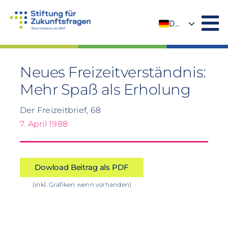
Zum
Inhalt
DE
springen
EN
Neues Freizeitverständnis:
Mehr Spaß als Erholung
Der Freizeitbrief, 68
7. April 1988
Dowload Beitrag als PDF
(inkl. Grafiken wenn vorhanden)