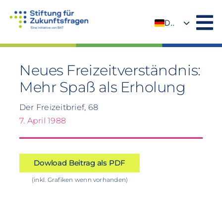
Zum
Inhalt
DE
springen
EN
Neues Freizeitverständnis:
Mehr Spaß als Erholung
Der Freizeitbrief, 68
7. April 1988
Dowload Beitrag als PDF
(inkl. Grafiken wenn vorhanden)