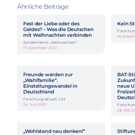
Ähnliche Beiträge
Fest der Liebe oder des
Kein S
Geldes? – Was die Deutschen
Forschung
mit Weihnachten verbinden
16. Nove
Sonderthema „Weihnachten“
17. Dezember 2010
Freunde werden zur
BAT-Sti
„Wahlfamilie“.
Zukunft
Einstellungswandel in
neue U
Deutschland
Freizei
Deutsc
Forschung aktuell, 224
24. Juni 2010
Forschung
28. Mai 2
„Wohlstand neu denken!“
Stiftun