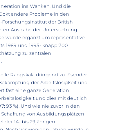
neration ins Wanken. Und die
 rückt andere Probleme in den
t-Forschungsinstitut der British
erten Ausgabe der Untersuchung
lyse wurde ergänzt um repräsentative
ts 1989 und 1995- knapp 700
chätzung zu zentralen
.
uelle Rangskala dringend zu lösender
 Bekämpfung der Arbeitslosigkeit und
rt fast eine ganze Generation
eitslosigkeit und dies mit deutlich
97: 93 %). Und wie nie zuvor in den
er Schaffung von Ausbildungsplätzen
l der 14- bis 29jährigen
n. Noch vor wenigen Jahren wurde in