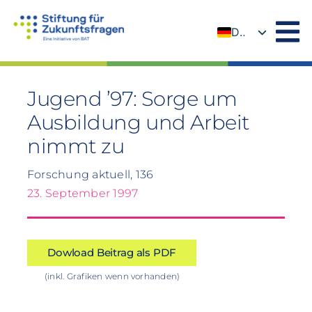
Zum
Inhalt
DE
springen
EN
Jugend ’97: Sorge um
Ausbildung und Arbeit
nimmt zu
Forschung aktuell, 136
23. September 1997
Dowload Beitrag als PDF
(inkl. Grafiken wenn vorhanden)