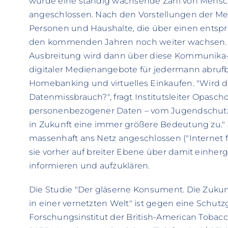
wurde eine ständig wachsende Zahl von Mensc
angeschlossen. Nach den Vorstellungen der Med
Personen und Haushalte, die über einen entsp
den kommenden Jahren noch weiter wachsen. 
Ausbreitung wird dann über diese Kommunika-
digitaler Medienangebote für jedermann abrufba
Homebanking und virtuelles Einkaufen. "Wird da
Datenmissbrauch?", fragt Institutsleiter Opasc
personenbezogener Daten – vom Jugendschutz
in Zukunft eine immer größere Bedeutung zu." 
massenhaft ans Netz angeschlossen ("Internet für
sie vorher auf breiter Ebene über damit einhe
informieren und aufzuklären.
Die Studie "Der gläserne Konsument. Die Zukun
in einer vernetzten Welt" ist gegen eine Schut
Forschungsinstitut der British-American Tobacc