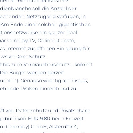
hen an ein Informationsnetz
ienbranche soll die Anzahl der
rechenden Netzzugang verfügen, in
Am Ende einer solchen gigantischen
tionsnetzwerke ein ganzer Pool
r sein: Pay-TV, Online-Dienste,
s Internet zur offenen Einladung für
howski. "Dem Schutz
 bis zum Verbraucherschutz – kommt
Die Bürger werden derzeit
 alle"). Genauso wichtig aber ist es,
rgehende Risiken hinreichend zu
ft von Datenschutz und Privatsphäre
zgebühr von EUR 9.80 beim Freizeit-
o (Germany) GmbH, Alsterufer 4,