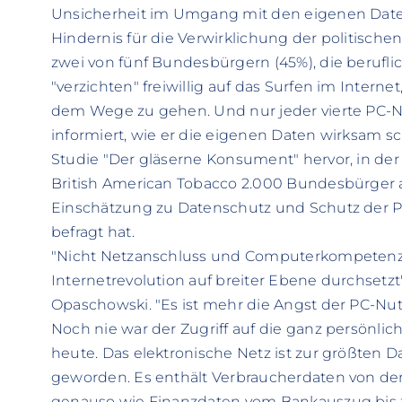
Unsicherheit im Umgang mit den eigenen Date
Hindernis für die Verwirklichung der politischen 
zwei von fünf Bundesbürgern (45%), die berufli
"verzichten" freiwillig auf das Surfen im Inter
dem Wege zu gehen. Und nur jeder vierte PC-Nut
informiert, wie er die eigenen Daten wirksam s
Studie "Der gläserne Konsument" hervor, in der 
British American Tobacco 2.000 Bundesbürger ab
Einschätzung zu Datenschutz und Schutz der Pri
befragt hat.
"Nicht Netzanschluss und Computerkompetenz 
Internetrevolution auf breiter Ebene durchsetzt", 
Opaschowski. "Es ist mehr die Angst der PC-Nut
Noch nie war der Zugriff auf die ganz persönli
heute. Das elektronische Netz ist zur größte
geworden. Es enthält Verbraucherdaten von d
genauso wie Finanzdaten vom Bankauszug bis z