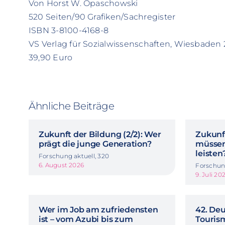
Von Horst W. Opaschowski
520 Seiten/90 Grafiken/Sachregister
ISBN 3-8100-4168-8
VS Verlag für Sozialwissenschaften, Wiesbaden
39,90 Euro
Ähnliche Beiträge
Zukunft der Bildung (2/2): Wer
Zukunft
prägt die junge Generation?
müssen
leisten
Forschung aktuell, 320
6. August 2026
Forschung
9. Juli 20
Wer im Job am zufriedensten
42. De
ist – vom Azubi bis zum
Touris