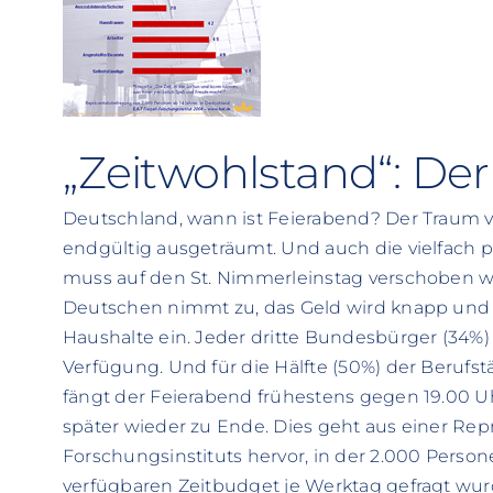
„Zeitwohlstand“: De
Deutschland, wann ist Feierabend? Der Traum vom
endgültig ausgeträumt. Und auch die vielfach pr
muss auf den St. Nimmerleinstag verschoben w
Deutschen nimmt zu, das Geld wird knapp und Ze
Haushalte ein. Jeder dritte Bundesbürger (34%) 
Verfügung. Und für die Hälfte (50%) der Berufst
fängt der Feierabend frühestens gegen 19.00 Uh
später wieder zu Ende. Dies geht aus einer Repr
Forschungsinstituts hervor, in der 2.000 Person
verfügbaren Zeitbudget je Werktag gefragt wur