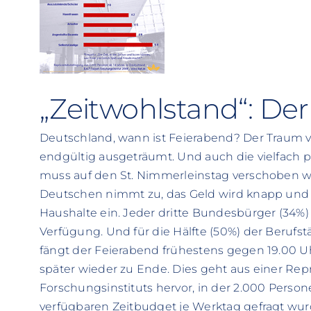
„Zeitwohlstand“: De
Deutschland, wann ist Feierabend? Der Traum vom
endgültig ausgeträumt. Und auch die vielfach pr
muss auf den St. Nimmerleinstag verschoben w
Deutschen nimmt zu, das Geld wird knapp und Ze
Haushalte ein. Jeder dritte Bundesbürger (34%) 
Verfügung. Und für die Hälfte (50%) der Berufst
fängt der Feierabend frühestens gegen 19.00 Uh
später wieder zu Ende. Dies geht aus einer Repr
Forschungsinstituts hervor, in der 2.000 Person
verfügbaren Zeitbudget je Werktag gefragt wur