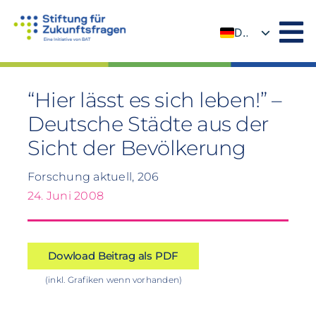
Zum
Inhalt
DE
springen
EN
“Hier lässt es sich leben!” –
Deutsche Städte aus der
Sicht der Bevölkerung
Forschung aktuell, 206
24. Juni 2008
Dowload Beitrag als PDF
(inkl. Grafiken wenn vorhanden)