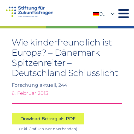
Zum
Inhalt
DE
springen
EN
Wie kinderfreundlich ist
Europa? – Dänemark
Spitzenreiter –
Deutschland Schlusslicht
Forschung aktuell, 244
6. Februar 2013
Dowload Beitrag als PDF
(inkl. Grafiken wenn vorhanden)