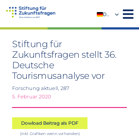
Zum
Inhalt
DE
springen
EN
Stiftung für
Zukunftsfragen stellt 36.
Deutsche
Tourismusanalyse vor
Forschung aktuell, 287
5. Februar 2020
Dowload Beitrag als PDF
(inkl. Grafiken wenn vorhanden)