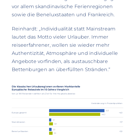
vor allem skandinavische Ferienregionen
sowie die Beneluxstaaten und Frankreich.
Reinhardt: „Individualität statt Mainstream
lautet das Motto vieler Urlauber. Immer
reiseerfahrener, wollen sie wieder mehr
Authentizität, Atmosphäre und individuelle
Angebote vorfinden, als austauschbare
Bettenburgen an überfüllten Stränden.“
Die klassischen Urlaubsregionen verlieren Marktanteile
Europäische Reiseziele im 10-Jahres-Vergleich
Von je 100 Reisenden wählten als Ziel für ihre Haupturlaubsreise:
Veränderung in Prozentpunkten
52,3
Europa gesamt
−4,0
48,3
2,1
Skandinavien
+1,7
3,8
2,5
Benelux-Staaten
+1,0
3,5