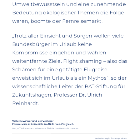
Umweltbewusstsein und eine zunehmende
Bedeutung ökologischer Themen die Folge
waren, boomte der Fernreisemarkt.
„Trotz aller Einsicht und Sorgen wollen viele
Bundesbürger im Urlaub keine
Kompromisse eingehen und wählen
weitentfernte Ziele. Flight shaming – also das
Schämen für eine getätigte Flugreise –
erweist sich im Urlaub als ein Mythos“, so der
wissenschaftliche Leiter der BAT-Stiftung für
Zukunftsfragen, Professor Dr. Ulrich
Reinhardt.
Viele Gewinner und ein Verlierer
Fernreiseziele Reiseziele im 10-Jahres-Vergleich
Von je 100 Reisenden wählten als Ziel für ihre Haupturlaubsreise:
Veränderung in Prozentpunkten