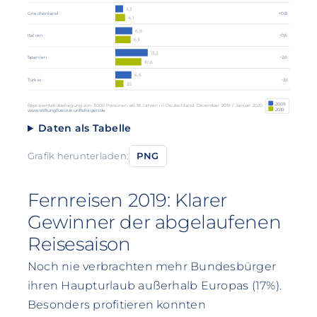
3,3
Griechenland
+0,8
4,1
6,9
Italien
−0,6
6,3
13,2
Spanien
−2,6
10,6
6,6
Türkei
−3,1
3,5
2009
Repräsentativbefragung von 3.000 Personen ab 18 Jahren in Deutschland, Dezember 2019 / Januar 2020
2019
www.stiftungfuerzukunftsfragen.de
Daten als Tabelle
Grafik herunterladen:
PNG
Fernreisen 2019: Klarer
Gewinner der abgelaufenen
Reisesaison
Noch nie verbrachten mehr Bundesbürger
ihren Haupturlaub außerhalb Europas (17%).
Besonders profitieren konnten