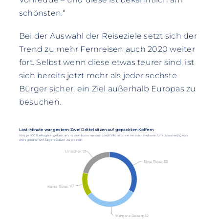
schönsten.“
Bei der Auswahl der Reiseziele setzt sich der
Trend zu mehr Fernreisen auch 2020 weiter
fort. Selbst wenn diese etwas teurer sind, ist
sich bereits jetzt mehr als jeder sechste
Bürger sicher, ein Ziel außerhalb Europas zu
besuchen.
Last-Minute war gestern: Zwei Drittel sitzen auf gepackten Koffern
Von je 100 Befragten geben an, in den kommenden zwölf Monaten eine oder mehrere Urlaubsreise(n) von
wenigstens fünf Tagen Dauer zu planen:
Unsicher: 21
Eine Reise: 33
Keine Reise: 14
Mehrere Reisen: 32