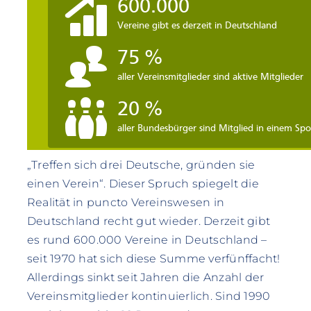
„Treffen sich drei Deutsche, gründen sie
einen Verein“. Dieser Spruch spiegelt die
Realität in puncto Vereinswesen in
Deutschland recht gut wieder. Derzeit gibt
es rund 600.000 Vereine in Deutschland –
seit 1970 hat sich diese Summe verfünffacht!
Allerdings sinkt seit Jahren die Anzahl der
Vereinsmitglieder kontinuierlich. Sind 1990