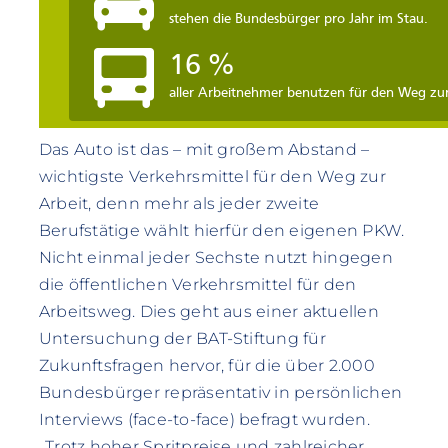
Das Auto ist das – mit großem Abstand –
wichtigste Verkehrsmittel für den Weg zur
Arbeit, denn mehr als jeder zweite
Berufstätige wählt hierfür den eigenen PKW.
Nicht einmal jeder Sechste nutzt hingegen
die öffentlichen Verkehrsmittel für den
Arbeitsweg. Dies geht aus einer aktuellen
Untersuchung der BAT-Stiftung für
Zukunftsfragen hervor, für die über 2.000
Bundesbürger repräsentativ in persönlichen
Interviews (face-to-face) befragt wurden.
„Trotz hoher Spritpreise und zahlreicher