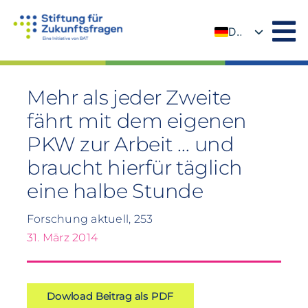
Zum
Inhalt
DE
springen
EN
Mehr als jeder Zweite
fährt mit dem eigenen
PKW zur Arbeit … und
braucht hierfür täglich
eine halbe Stunde
Forschung aktuell, 253
31. März 2014
Dowload Beitrag als PDF