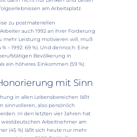
ißt dann nicht nur Lenken und Leiten
olgserlebnissen am Arbeitsplatz.
ise zu postmateriellen
Arbeiter auch 1992 an ihrer Forderung
 mehr Leistung motivieren will, muß
 % – 1992: 69 %). Und dennoch: Eine
 berufstätigen Bevölkerung in
als ein höheres Einkommen (59 %).
 Honorierung mit Sinn
hung in allen Lebensbereichen läßt
sinnvolleren, also persönlich
rden. In den letzten vier Jahren hat
der westdeutschen Arbeitnehmer am
mer (45 %) läßt sich heute nur mehr