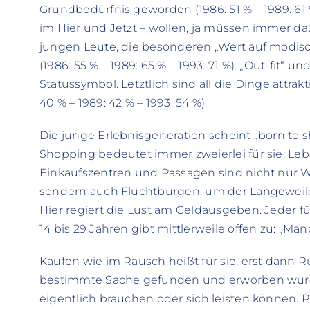
Grundbedürfnis geworden (1986: 51 % – 1989: 61 %
im Hier und Jetzt – wollen, ja müssen immer d
jungen Leute, die besonderen „Wert auf modisch
(1986: 55 % – 1989: 65 % – 1993: 71 %). „Out-fit“ 
Statussymbol. Letztlich sind all die Dinge attrakt
40 % – 1989: 42 % – 1993: 54 %).
Die junge Erlebnisgeneration scheint „born to 
Shopping bedeutet immer zweierlei für sie: Le
Einkaufszentren und Passagen sind nicht nur Wa
sondern auch Fluchtburgen, um der Langeweil
Hier regiert die Lust am Geldausgeben. Jeder f
14 bis 29 Jahren gibt mittlerweile offen zu: „M
Kaufen wie im Rausch heißt für sie, erst dann
bestimmte Sache gefunden und erworben wurde
eigentlich brauchen oder sich leisten können. 