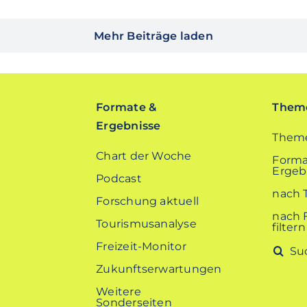
Mehr Beiträge laden
Formate &
Theme
Ergebnisse
Theme
Chart der Woche
Forma
Ergebn
Podcast
nach 
Forschung aktuell
nach 
Tourismusanalyse
filtern
Freizeit-Monitor
Suche
nach:
Zukunftserwartungen
Weitere
Sonderseiten