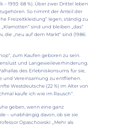
 – 1993: 68 %). Über zwei Drittel leben
azugehören. So nimmt der Anteil der
e Freizeitkleidung“ legen, ständig zu
und „Klamotten“ sind und bleiben „das“
iv, die „neu auf dem Markt“ sind (1986:
shop“, zum Kaufen geboren zu sein.
benslust und Langeweileverhinderung.
lhallas des Erlebniskonsums für sie,
e und Vereinsamung zu entfliehen.
ünfte Westdeutsche (22 %) im Alter von
anchmal kaufe ich wie im Rausch“.
 Ruhe geben, wenn eine ganz
 – unabhängig davon, ob sie sie
Professor Opaschowski: „Mehr als