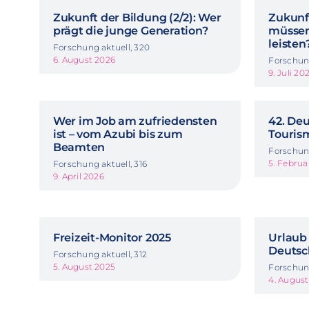
Zukunft der Bildung (2/2): Wer
Zukunft
prägt die junge Generation?
müssen
leisten
Forschung aktuell, 320
6. August 2026
Forschung
9. Juli 20
Wer im Job am zufriedensten
42. De
ist – vom Azubi bis zum
Touris
Beamten
Forschung
5. Februa
Forschung aktuell, 316
9. April 2026
Freizeit-Monitor 2025
Urlaub 
Deutsc
Forschung aktuell, 312
5. August 2025
Forschung
4. Augus