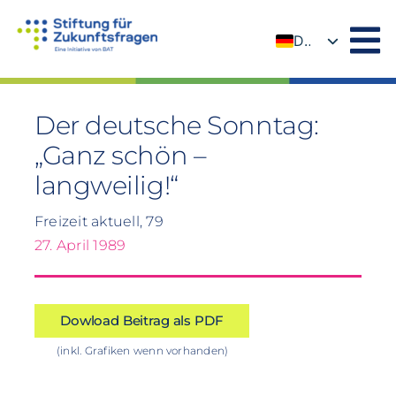
Zum
Inhalt
DE
springen
EN
Der deutsche Sonntag:
„Ganz schön –
langweilig!“
Freizeit aktuell, 79
27. April 1989
Dowload Beitrag als PDF
(inkl. Grafiken wenn vorhanden)