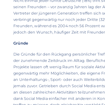
Nicht einmal jeder fünfte Deutsche (18%) trifft
seinen Freunden – vor zwanzig Jahren lag der A
Vertreter der jüngeren Generation treffen sich s
verbringt gegenwärtig nur noch jeder Dritte (3
Freunden, während es 2004 noch 56 Prozent ware
jedoch den Wunsch, häufiger Zeit mit Freunden
Gründe
Die Gründe für den Rückgang persönlicher Treffen
der zunehmende Zeitdruck im Alltag. Beruflich
Projekte lassen oft wenig Raum für soziale Aktivi
gegenwärtig mehr Möglichkeiten, die eigene Fr
an Unterhaltungs-, Sport- oder auch Weiterbildu
jemals zuvor. Getrieben durch Social Media en
an diesen zahlreichen Aktivitäten teilzunehmen,
dank Social Media einfacher mit anderen in Kon
treffen zu müssen, doch gleichzeitig verstärkt 