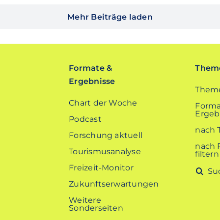
Mehr Beiträge laden
Formate &
Theme
Ergebnisse
Theme
Chart der Woche
Forma
Ergebn
Podcast
nach 
Forschung aktuell
nach 
Tourismusanalyse
filtern
Freizeit-Monitor
Suche
nach:
Zukunftserwartungen
Weitere
Sonderseiten