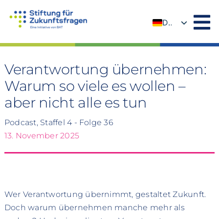
Zum
Inhalt
DE
springen
EN
Verantwortung übernehmen:
Warum so viele es wollen –
aber nicht alle es tun
Podcast, Staffel 4 - Folge 36
13. November 2025
Wer Verantwortung übernimmt, gestaltet Zukunft.
Doch warum übernehmen manche mehr als