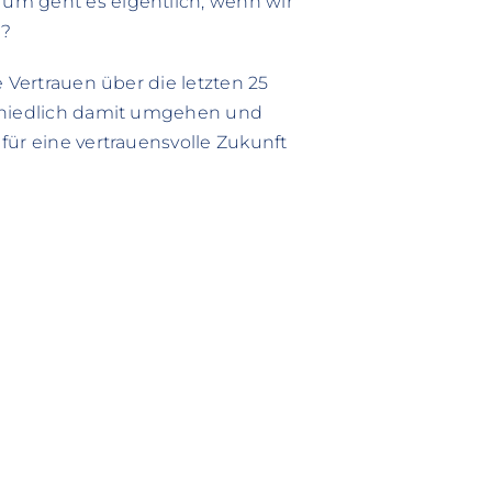
um geht es eigentlich, wenn wir
g?
e Vertrauen über die letzten 25
schiedlich damit umgehen und
für eine vertrauensvolle Zukunft