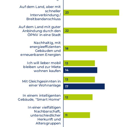
Auf dem Land, aber mit
schneller
23
Interverbindung /
Breitbandanschluss
Auf dem Land mit guter
22
Anbindung durch den
ÖPNV in eine Stadt
Nachhaltig, mit
energieeffizienten
18
Gebäuden und
erneuerbaren Energien
Ich will lieber mobil
13
bleiben und zur Miete
14
wohnen kaufen
13
Mit Gleichgesinnten in
einer Wohnanlage
17
In einem intelligenten
12
Gebäude, "Smart Home"
In einer vielfältigen
Nachbarschaft,
11
unterschiedlicher
Herkunft und
Altersgruppen