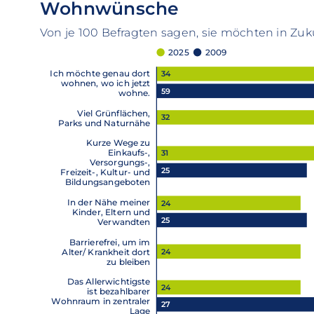
Wohnwünsche
Von je 100 Befragten sagen, sie möchten in Zuk
2025
2009
Ich möchte genau dort
34
wohnen, wo ich jetzt
59
wohne.
Viel Grünflächen,
32
Parks und Naturnähe
Kurze Wege zu
Einkaufs-,
31
Versorgungs-,
25
Freizeit-, Kultur- und
Bildungsangeboten
In der Nähe meiner
24
Kinder, Eltern und
25
Verwandten
Barrierefrei, um im
24
Alter/ Krankheit dort
zu bleiben
Das Allerwichtigste
24
ist bezahlbarer
Wohnraum in zentraler
27
Lage