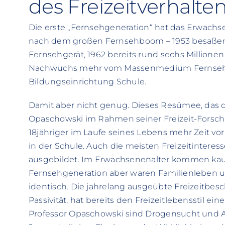
des Freizeitverhalte
Die erste „Fernsehgeneration“ hat das Erwachse
nach dem großen Fernsehboom – 1953 besaßen
Fernsehgerät, 1962 bereits rund sechs Millione
Nachwuchs mehr vom Massenmedium Fernsehen 
Bildungseinrichtung Schule.
Damit aber nicht genug. Dieses Resümee, das der
Opaschowski im Rahmen seiner Freizeit-Forschung
18jähriger im Laufe seines Lebens mehr Zeit vo
in der Schule. Auch die meisten Freizeitinteresse
ausgebildet. Im Erwachsenenalter kommen kaum
Fernsehgeneration aber waren Familienleben
identisch. Die jahrelang ausgeübte Freizeitbes
Passivität, hat bereits den Freizeitlebensstil e
Professor Opaschowski sind Drogensucht und 