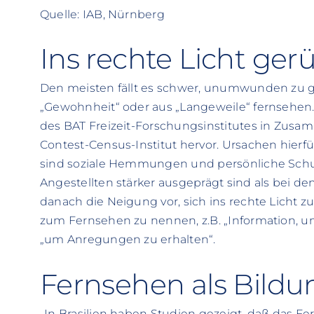
Quelle: IAB, Nürnberg
Ins rechte Licht ger
Den meisten fällt es schwer, unumwunden zu g
„Gewohnheit“ oder aus „Langeweile“ fernsehen. 
des BAT Freizeit-Forschungsinstitutes in Zusa
Contest-Census-Institut hervor. Ursachen hierf
sind soziale Hemmungen und persönliche Schul
Angestellten stärker ausgeprägt sind als bei de
danach die Neigung vor, sich ins rechte Licht z
zum Fernsehen zu nennen, z.B. „Information, u
„um Anregungen zu erhalten“.
Fernsehen als Bil
„In Brasilien haben Studien gezeigt, daß das F