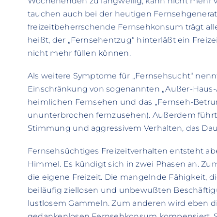
Wochenenden zu langweilig, kann nicht mehr ver
tauchen auch bei der heutigen Fernsehgenerati
freizeitbeherrschende Fernsehkonsum trägt all
heißt, der „Fernsehentzug“ hinterläßt ein Freize
nicht mehr füllen können.
Als weitere Symptome für „Fernsehsucht“ nennt
Einschränkung von sogenannten „Außer-Haus-A
heimlichen Fernsehen und das „Fernseh-Betru
ununterbrochen fernzusehen). Außerdem führt di
Stimmung und aggressivem Verhalten, das Dau
Fernsehsüchtiges Freizeitverhalten entsteht abe
Himmel. Es kündigt sich in zwei Phasen an. Z
die eigene Freizeit. Die mangelnde Fähigkeit, die
beiläufig ziellosen und unbewußten Beschäftig
lustlosem Gammeln. Zum anderen wird eben di
gedankenlosen Fernsehkonsum kompensiert. S