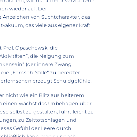
zichten, will nicht mehr verzichten -,
on wieder auf. Der
e Anzeichen von Suchtcharakter, das
itvakuum, das viele aus eigener Kraft
 Prof. Opaschowski die
ktivitäten“, die Neigung zum
nkensein“ (der innere Zwang
e „Fernseh-Stille“ zu gereizter
erfernsehen erzeugt Schuldgefühle.
r nicht wie ein Blitz aus heiterem
um einen wächst das Unbehagen über
se selbst zu gestalten, führt leicht zu
ungen, zu Zeittotschlagen und
eses Gefühl der Leere durch
chließlich kann man nur noch