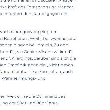
 es die humanen und sozialen Anlagen
tive Kraft des Fernsehens, so Mander,
nd er fordert den Kampf gegen ein
. Nach einer groß angelegten
n Betroffenen. Weit über zweitausend
nsehen gingen bei ihm ein. Zu den
achend“, „wie Gehirnwäsche wirkend“,
nd“. Allerdings, darüber sind sich die
chen Empfindungen ein „Nicht-davon-
önnen“ einher. Das Fernsehen, auch
gene Wahrnehmungs- und
rnen Welt ohne die Dominanz des
rung der 80er und 90er Jahre.