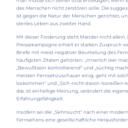
man müsse sich seiner total entledigen, wenn
des Menschen nicht zerstören solle. Die sugges
ist gegen die Natur der Menschen gerichtet, u
steriles Leben aus zweiter Hand.
Mit dieser Forderung steht Mander nicht allein
Pressekampagne erhielt er starken Zuspruch vo
Briefe mit meist negativer Beurteilung des Fer
häufigsten Zitaten gehörten: „innerlich leer m
„Bewußtsein kontrollierend“ und „süchtig mache
meisten Fernsehzuschauer einig, geht mit sol
loskommen“ und „Sich-nicht-davon-losreißen-k
das ist einhellige Meinung, verändert die ei
Erfahrungsfähigkeit.
Insofern sei die „Sehnsucht“ nach einer mode
Fernsehens eine gesellschaftliche Herausforde